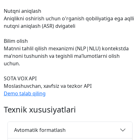
Nutqni aniqlash
Aniqlikni oshirish uchun o'rganish qobiliyatiga ega aqlli
nutqni aniqlash (ASR) dvigateli
Bilim olish
Matnni tahlil qilish mexanizmi (NLP|NLU) kontekstda
maʼnoni tushunish va tegishli maʼlumotlarni olish
uchun.
SOTA VOX API
Moslashuvchan, xavfsiz va tezkor API
Demo talab qiling
Texnik
xususiyatlari
Avtomatik formatlash