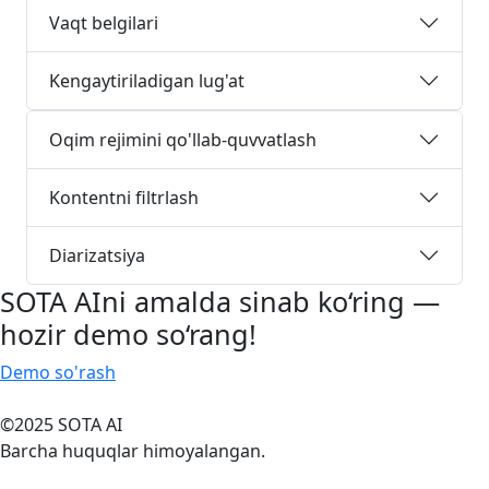
Vaqt belgilari
Kengaytiriladigan lug'at
Oqim rejimini qo'llab-quvvatlash
Kontentni filtrlash
Diarizatsiya
SOTA AI
ni amalda sinab ko‘ring —
hozir demo so‘rang!
Demo so'rash
©2025 SOTA AI
Barcha huquqlar himoyalangan.