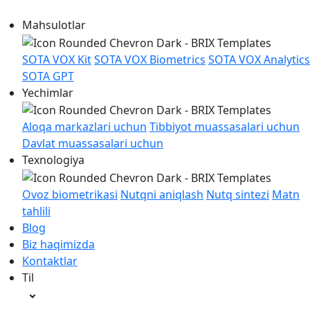
Mahsulotlar
SOTA VOX Kit
SOTA VOX Biometrics
SOTA VOX Analytics
SOTA GPT
Yechimlar
Aloqa markazlari uchun
Tibbiyot muassasalari uchun
Davlat muassasalari uchun
Texnologiya
Ovoz biometrikasi
Nutqni aniqlash
Nutq sintezi
Matn
tahlili
Blog
Biz haqimizda
Kontaktlar
Til