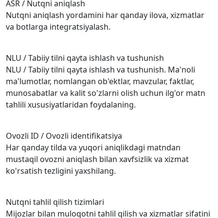
ASR / Nutqni aniqlash
Nutqni aniqlash yordamini har qanday ilova, xizmatlar
va botlarga integratsiyalash.
NLU / Tabiiy tilni qayta ishlash va tushunish
NLU / Tabiiy tilni qayta ishlash va tushunish. Ma'noli
ma'lumotlar, nomlangan ob'ektlar, mavzular, faktlar,
munosabatlar va kalit so'zlarni olish uchun ilg'or matn
tahlili xususiyatlaridan foydalaning.
Ovozli ID / Ovozli identifikatsiya
Har qanday tilda va yuqori aniqlikdagi matndan
mustaqil ovozni aniqlash bilan xavfsizlik va xizmat
ko'rsatish tezligini yaxshilang.
Nutqni tahlil qilish tizimlari
Mijozlar bilan muloqotni tahlil qilish va xizmatlar sifatini